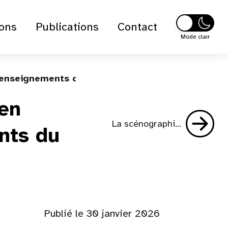
ions
Publications
Contact
Mode clair
es enseignements du projet
 en
La scénographie adoucie : Une approche sensible pour mieux accueillir
nts du
Publié le 30 janvier 2026