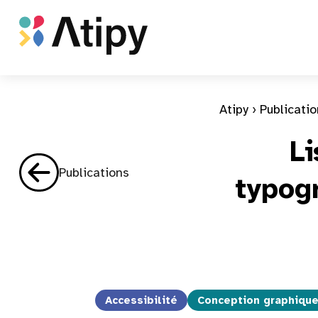
Atipy
 › 
Publicati
Li
Publications
typog
Accessibilité
Conception graphiqu